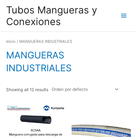
Ir
Men
Tubos Mangueras y
al
contenido
princ
Conexiones
Inicio
/ MANGUERAS INDUSTRIALES
MANGUERAS
INDUSTRIALES
Showing all 12 results
Este
Este
producto
produc
tiene
tiene
múltiples
múltipl
variantes.
variant