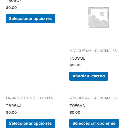
T509OE
tiene
$
0.00
múltiples
variantes.
Seleccionar opciones
Las
opciones
se
pueden
elegir
MANGUERAS INDUSTRIALES
en
T509OE
la
$
0.00
página
de
Añadir al carrito
producto
Este
Este
MANGUERAS INDUSTRIALES
MANGUERAS INDUSTRIALES
producto
produc
T605AA
T955AA
tiene
tiene
$
0.00
$
0.00
múltiples
múltipl
variantes.
variant
Seleccionar opciones
Seleccionar opciones
Las
Las