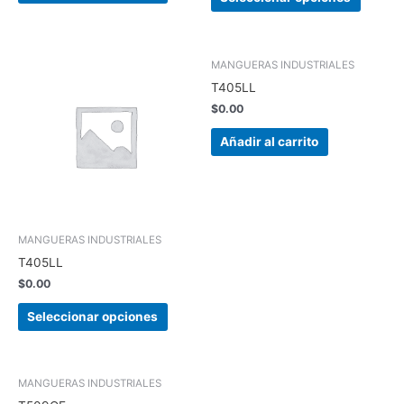
producto
produc
Este
MANGUERAS INDUSTRIALES
producto
T405LL
tiene
$
0.00
múltiples
variantes.
Añadir al carrito
Las
opciones
se
pueden
elegir
MANGUERAS INDUSTRIALES
en
T405LL
la
$
0.00
página
de
Seleccionar opciones
producto
Este
MANGUERAS INDUSTRIALES
producto