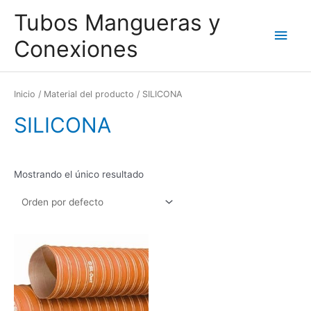
Ir
Men
Tubos Mangueras y
al
contenido
princ
Conexiones
Inicio
/ Material del producto / SILICONA
SILICONA
Mostrando el único resultado
Este
producto
tiene
múltiples
variantes.