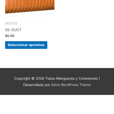
Las
opciones
se
pueden
DUCTOS
elegir
SIL-DUCT
en
$
0.00
la
página
Seleccionar opciones
de
producto
Copyright © 2026
Tubos Mangueras y Conexiones
|
Desarrollado por
Astra WordPress Theme