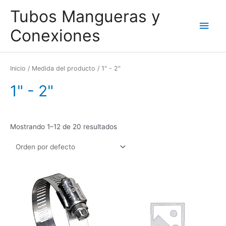
Ir
Men
Tubos Mangueras y
al
contenido
princ
Conexiones
Inicio
/ Medida del producto / 1" - 2"
1" - 2"
Mostrando 1–12 de 20 resultados
Este
Este
producto
produc
tiene
tiene
múltiples
múltipl
variantes.
variant