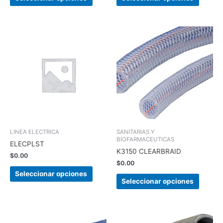
producto
produc
Este
Este
producto
produc
tiene
tiene
múltiples
múltipl
variantes.
variant
Las
Las
opciones
opcion
se
se
pueden
pueden
elegir
elegir
LINEA ELECTRICA
SANITARIAS Y
BIOFARMACEUTICAS
en
en
ELECPLST
K3150 CLEARBRAID
la
la
$
0.00
página
página
$
0.00
de
de
Seleccionar opciones
Seleccionar opciones
producto
produc
Este
Este