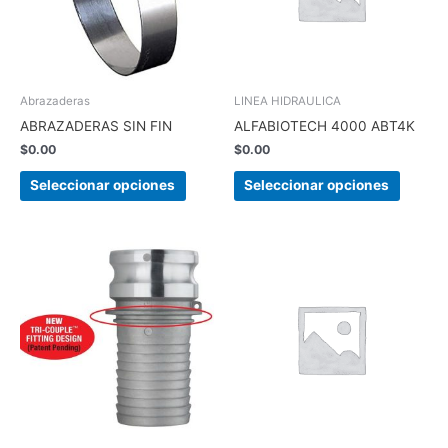
Las
Las
opciones
opcion
se
se
pueden
pueden
elegir
elegir
Abrazaderas
LINEA HIDRAULICA
en
en
ABRAZADERAS SIN FIN
ALFABIOTECH 4000 ABT4K
la
la
$
0.00
$
0.00
página
página
de
de
Seleccionar opciones
Seleccionar opciones
producto
produc
Este
producto
tiene
múltiples
variantes.
Las
opciones
se
pueden