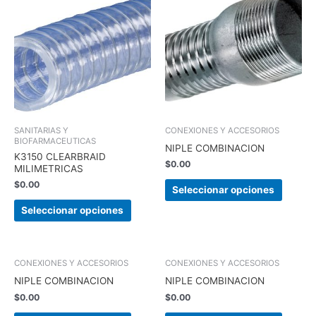
producto
produc
tiene
tiene
múltiples
múltipl
variantes.
variant
Las
Las
opciones
opcion
se
se
pueden
pueden
elegir
elegir
SANITARIAS Y
CONEXIONES Y ACCESORIOS
BIOFARMACEUTICAS
en
en
NIPLE COMBINACION
K3150 CLEARBRAID
la
la
$
0.00
MILIMETRICAS
página
página
$
0.00
de
de
Seleccionar opciones
producto
produc
Seleccionar opciones
Este
Este
CONEXIONES Y ACCESORIOS
CONEXIONES Y ACCESORIOS
producto
produc
NIPLE COMBINACION
NIPLE COMBINACION
tiene
tiene
$
0.00
$
0.00
múltiples
múltipl