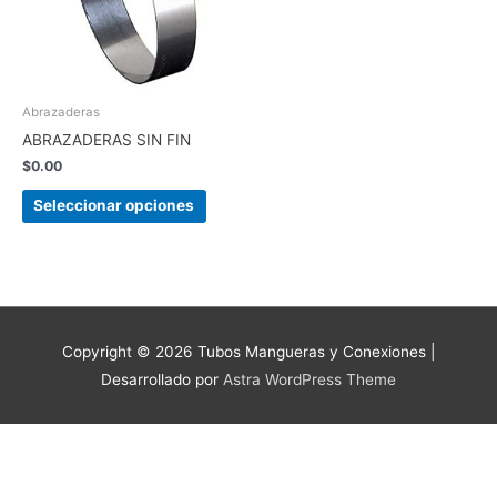
Las
opciones
se
pueden
elegir
Abrazaderas
en
ABRAZADERAS SIN FIN
la
$
0.00
página
de
Seleccionar opciones
producto
Copyright © 2026
Tubos Mangueras y Conexiones
|
Desarrollado por
Astra WordPress Theme