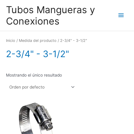
Ir
Men
Tubos Mangueras y
al
contenido
princ
Conexiones
Inicio
/ Medida del producto / 2-3/4" - 3-1/2"
2-3/4" - 3-1/2"
Mostrando el único resultado
Este
producto
tiene
múltiples
variantes.