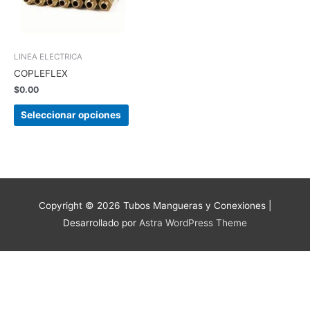
Las
opciones
se
pueden
LINEA ELECTRICA
elegir
COPLEFLEX
en
$
0.00
la
página
Seleccionar opciones
de
producto
Copyright © 2026
Tubos Mangueras y Conexiones
|
Desarrollado por
Astra WordPress Theme