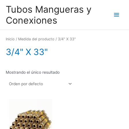
Ir
Men
Tubos Mangueras y
al
contenido
princ
Conexiones
Inicio
/ Medida del producto / 3/4" X 33"
3/4" X 33"
Mostrando el único resultado
Este
producto
tiene
múltiples
variantes.