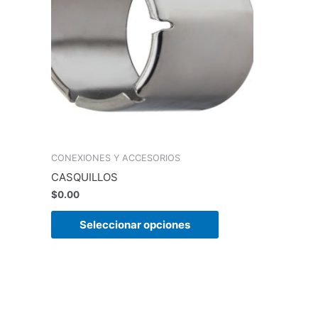
múltiples
variantes.
Las
opciones
se
pueden
elegir
en
la
página
CONEXIONES Y ACCESORIOS
de
CASQUILLOS
producto
$
0.00
Seleccionar opciones